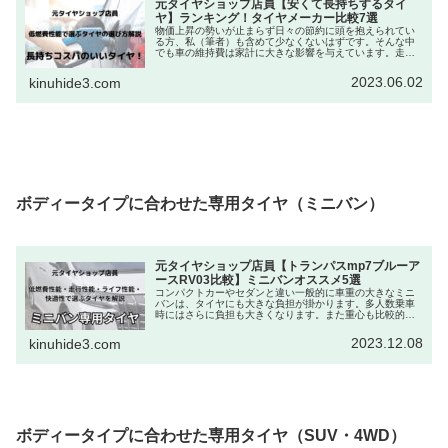
元タイヤショップ店員【安くて長持ちするタイ
ヤ】ランキング！タイヤメーカー比較7選
物価上昇の勢いが止まらず日々の節約に頭を抱えられてい
る方、私（筆者）も含めて少なくないはずです。そんな中
でも車の維持費は家計に大きな影響を与えています。走行
する度にかかるガソリン代や整備費用、中でもタイヤは4本
交換すると数万円単位の費用が発...
2023.06.02
kinuhide3.com
ボディータイプに合わせた専用タイヤ（ミニバン）
元タイヤショップ店員【トランパスmp7ブルーア
ースRV03比較】ミニバンオススメ5選
コンパクトカーやセダンと違い一般的に車重の大きなミニ
バンは、タイヤにも大きな負担が掛かります。多人数乗車
時にはさらに負担も大きくなります。また重心も比較的高
くなるため、カーブ時にロール（車の傾き）や車線変更時
ふらつく傾向にあり、タイヤが偏摩...
2023.12.08
kinuhide3.com
ボディータイプに合わせた専用タイヤ（SUV・4WD）