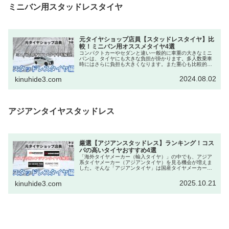
ミニバン用スタッドレスタイヤ
元タイヤショップ店員【スタッドレスタイヤ】比
較！ミニバン用オススメタイヤ4選
コンパクトカーやセダンと違い一般的に車重の大きなミニ
バンは、タイヤにも大きな負担が掛かります。多人数乗車
時にはさらに負担も大きくなります。また重心も比較的高
く（ハイト系）なるため、カーブ時にロール（車の傾き）
や車線変更時ふらつく傾向にあり、...
2024.08.02
kinuhide3.com
アジアンタイヤスタッドレス
厳選【アジアンスタッドレス】ランキング！コス
パの高いタイヤおすすめ4選
「海外タイヤメーカー（輸入タイヤ）」の中でも、アジア
系タイヤメーカー（アジアンタイヤ）を見る機会が増えま
した。そんな「アジアンタイヤ」は国産タイヤメーカーと
比較して価格が半額程度〜と、価格が安くコスパが高いこ
とから人気です。その中でも冬用と...
2025.10.21
kinuhide3.com