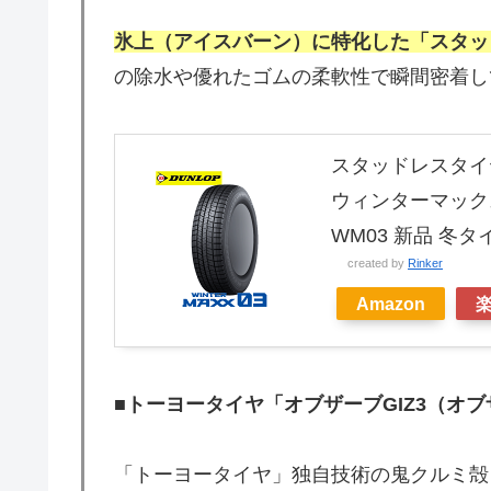
氷上（アイスバーン）に特化した「スタッ
の除水や優れたゴムの柔軟性で瞬間密着し
スタッドレスタイヤ 2
ウィンターマックス03 
WM03 新品 冬
created by
Rinker
Amazon
■
トーヨータイヤ「オブザーブGIZ3（オブ
「トーヨータイヤ」独自技術の鬼クルミ殻