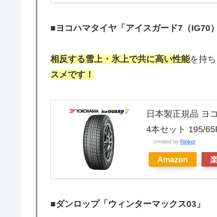
■
ヨコハマタイヤ「アイスガード7（IG70
相反する雪上・氷上で共に高い性能
を持ち
スメです！
日本製正規品 ヨコ
4本セット 195/6
created by
Rinker
Amazon
■
ダンロップ「ウィンターマックス03」