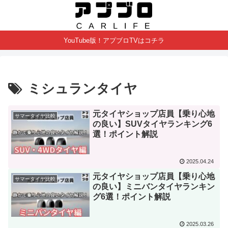
YouTube版！アプブロTVはコチラ
ミシュランタイヤ
元タイヤショップ店員【乗り心地
サマータイヤ比較
の良い】SUVタイヤランキング6
選！ポイント解説
2025.04.24
元タイヤショップ店員【乗り心地
サマータイヤ比較
の良い】ミニバンタイヤランキン
グ6選！ポイント解説
2025.03.26