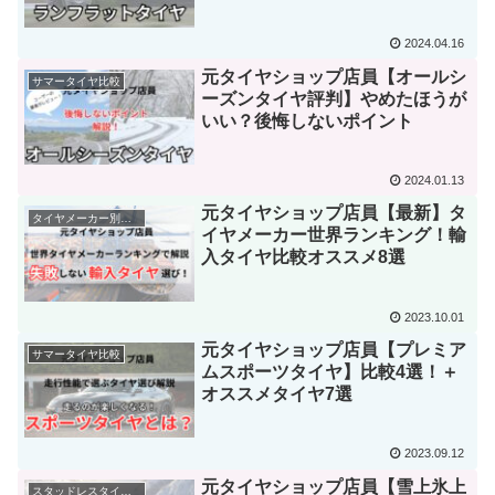
2024.04.16
元タイヤショップ店員【オールシ
サマータイヤ比較
ーズンタイヤ評判】やめたほうが
いい？後悔しないポイント
2024.01.13
元タイヤショップ店員【最新】タ
タイヤメーカー別比較
イヤメーカー世界ランキング！輸
入タイヤ比較オススメ8選
2023.10.01
元タイヤショップ店員【プレミア
サマータイヤ比較
ムスポーツタイヤ】比較4選！＋
オススメタイヤ7選
2023.09.12
元タイヤショップ店員【雪上氷上
スタッドレスタイヤ比較